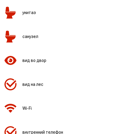
унитаз
санузел
вид во двор
вид на лес
Wi-Fi
внутренний телефон