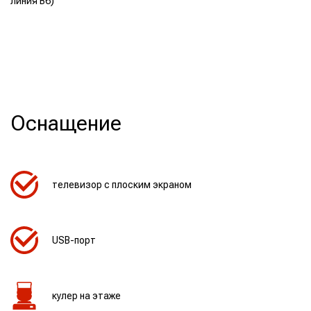
линия B6)
Оснащение
телевизор с плоским экраном
USB-порт
кулер на этаже